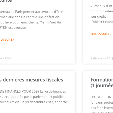
« Les taux d‘in
ont donc intér
arreau de Paris permet aux avocats d’être
leur crédit imm
rmédiaire dans le cadre d’une opération
L’objectif étan
bilière pour leurs clients. Me Thi Viet Hà
YEN est avocate
LIRE LA SUITE »
 LA SUITE »
ars 2016
9 décembre 2015
s dernières mesures fiscales
Formation
(1 journée
 DE FINANCES POUR 2015 La loi de finances
 2015, adoptée par le parlement et publiée
PUBLIC CONCER
ournal Officiel le 30 décembre 2014, apporte
fonciers, profe
des établissem
l’issue de la fo