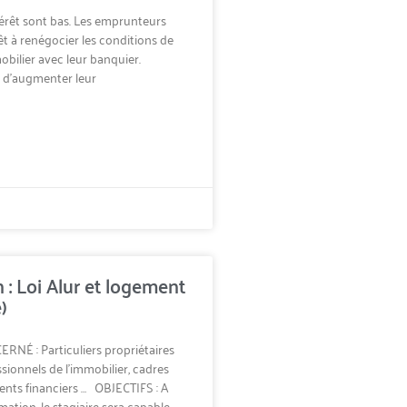
térêt sont bas. Les emprunteurs
êt à renégocier les conditions de
obilier avec leur banquier.
t d’augmenter leur
 : Loi Alur et logement
)
NÉ : Particuliers propriétaires
ssionnels de l’immobilier, cadres
ents financiers … OBJECTIFS : A
rmation, le stagiaire sera capable