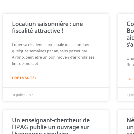
Location saisonnière : une
Co
fiscalité attractive !
Bo
ai
s’
Louer sa résidence principale ou secondaire
quelques semaines par an, sans passer par
Airbnb, peut être un bon moyen d’arrondir ses
Une 
fins de mois, et
Bou
LIRE LA SUITE »
LIRE
31 juillet 2017
1 ju
Un enseignant-chercheur de
Né
l’IPAG publie un ouvrage sur
un
l’Economie circulaire
sé