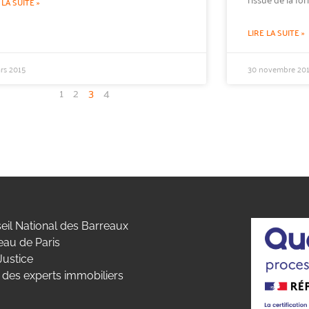
 LA SUITE »
LIRE LA SUITE »
rs 2015
30 novembre 20
1
2
3
4
eil National des Barreaux
eau de Paris
Justice
 des experts immobiliers