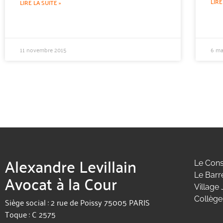
LIRE
LIRE LA SUITE »
11 novembre 2015
6 ma
Alexandre Levillain
Le Cons
Avocat à la Cour
Le Barr
Village 
Collège
Siège social : 2 rue de Poissy 75005 PARIS
Toque : C 2575