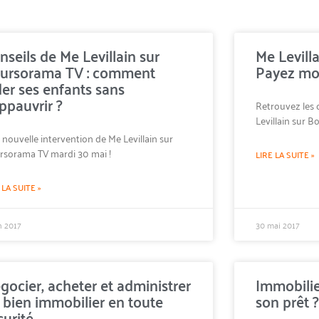
nseils de Me Levillain sur
Me Levill
ursorama TV : comment
Payez moi
der ses enfants sans
appauvrir ?
Retrouvez les 
Levillain sur 
nouvelle intervention de Me Levillain sur
rsorama TV mardi 30 mai !
LIRE LA SUITE »
 LA SUITE »
in 2017
30 mai 2017
gocier, acheter et administrer
Immobilie
 bien immobilier en toute
son prêt ?
curité