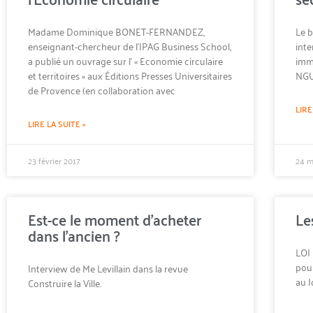
Madame Dominique BONET-FERNANDEZ,
Le b
enseignant-chercheur de l’IPAG Business School,
inte
a publié un ouvrage sur l’ « Economie circulaire
immo
et territoires » aux Éditions Presses Universitaires
NGU
de Provence (en collaboration avec
LIRE
LIRE LA SUITE »
23 février 2017
24 m
Est-ce le moment d’acheter
Le
dans l’ancien ?
LOI
pour
Interview de Me Levillain dans la revue
au J
Construire la Ville.