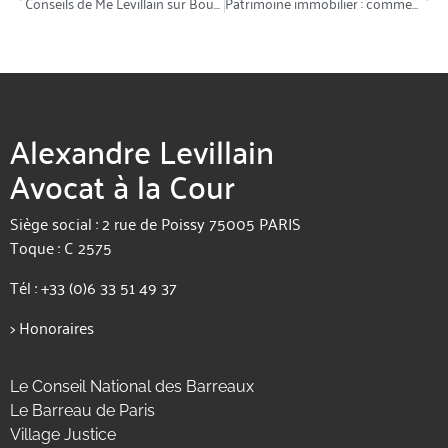
Conseils de Me Levillain sur Boursorama TV : comment aider ses enfants sans s’appauvrir ?
Patrimoine immobilier : comment payer moins d’impôts ?
Alexandre Levillain
Avocat à la Cour
Siège social : 2 rue de Poissy 75005 PARIS
Toque : C 2575
Tél :
+33 (0)6 33 51 49 37
>
Honoraires
Le Conseil National des Barreaux
Le Barreau de Paris
Village Justice