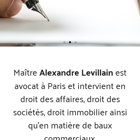
DIVORCE
Maître
Alexandre Levillain
est
Votre procédure à partir
avocat à Paris et intervient en
de 500 € HT
droit des affaires, droit des
En savoir +
sociétés, droit immobilier ainsi
qu’en matière de baux
commerciaux.