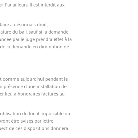
Par ailleurs, Il est interdit aux
aire a désormais droit,
ature du bail, sauf si la dem
ande
oncée par le juge prendra effet à la
 de la dem
ande en diminution de
ent comme aujourd’hui pendant le
n présence d’une installation de
er lieu à honoraires facturés au
utilisation du local impossible ou
vront être avisés par lettre
spect de ces dispositions donnera