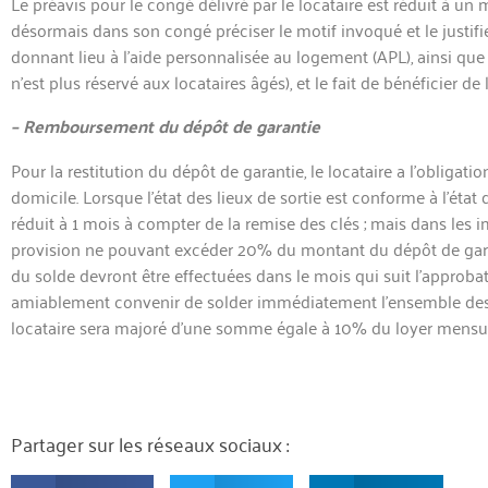
Le préavis pour le congé délivré par le locataire est réduit à un m
désormais dans son congé préciser le motif invoqué et le justifier
donnant lieu à l’aide personnalisée au logement (APL), ainsi que 
n’est plus réservé aux locataires âgés), et le fait de bénéficier de 
– Remboursement du dépôt de garantie
Pour la restitution du dépôt de garantie, le locataire a l’obligati
domicile. Lorsque l’état des lieux de sortie est conforme à l’état 
réduit à 1 mois à compter de la remise des clés ; mais dans les 
provision ne pouvant excéder 20% du montant du dépôt de garantie
du solde devront être effectuées dans le mois qui suit l’approbati
amiablement convenir de solder immédiatement l’ensemble des com
locataire sera majoré d’une somme égale à 10% du loyer mensuel
Partager sur les réseaux sociaux :