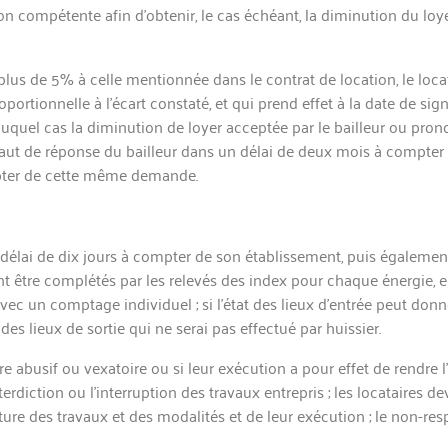
 compétente afin d’obtenir, le cas échéant, la diminution du loyer. 
plus de 5% à celle mentionnée dans le contrat de location, le locat
rtionnelle à l’écart constaté, et qui prend effet à la date de sign
 auquel cas la diminution de loyer acceptée par le bailleur ou pron
défaut de réponse du bailleur dans un délai de deux mois à compter
ompter de cette même dem
ande.
n délai de dix jours à compter de son établissement, puis égalem
nt être complétés par les relevés des index pour chaque énergie, e
vec un comptage individuel ; si l’état des lieux d’entrée peut donn
es lieux de sortie qui ne serai pas effectué par huissier.
 abusif ou vexatoire ou si leur exécution a pour effet de rendre l’
terdiction ou l’interruption des travaux entrepris ; les locataires de
ure des travaux et des modalités et de leur exécution ; le non-re