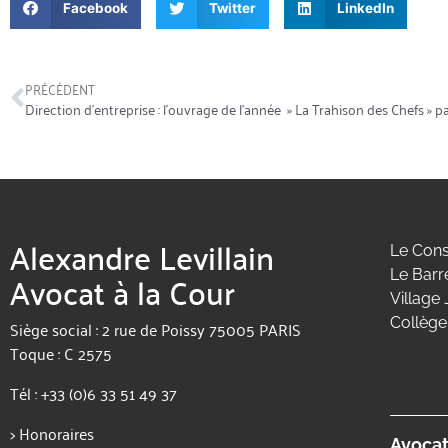
Facebook
Twitter
LinkedIn
PRÉCÉDENT
Direction d’entreprise : l’ouvrage de l’année » La Trahison des Chefs » 
Alexandre Levillain
Le Cons
Avocat à la Cour
Le Barr
Village 
Collège
Siège social : 2 rue de Poissy 75005 PARIS
Toque : C 2575
Tél :
+33 (0)6 33 51 49 37
>
Honoraires
Avocat