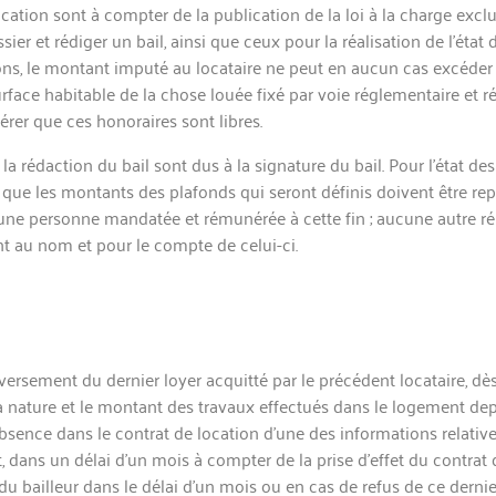
cation sont à compter de la publication de la loi à la charge exclus
ier et rédiger un bail, ainsi que ceux pour la réalisation de l’état 
tions, le montant imputé au locataire ne peut en aucun cas excéder 
face habitable de la chose louée fixé par voie réglementaire et r
érer que ces honoraires sont libres.
 la rédaction du bail sont dus à la signature du bail. Pour l’état des
i que les montants des plafonds qui seront définis doivent être rep
d’une personne m
andatée et rémunérée à cette fin ; aucune autre r
t au nom et pour le compte de celui-ci.
ersement du dernier loyer acquitté par le précédent locataire, dès 
a nature et le montant des travaux effectués dans le logement depu
bsence dans le contrat de location d’une des informations relative
ut, dans un délai d’un mois à compter de la prise d’effet du contra
u bailleur dans le délai d’un mois ou en cas de refus de ce dernier,