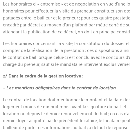
Les honoraires d’ « entremise » et de négociation en vue d’une lo
honoraires pour effectuer la visite du preneur, constituer son doss
partagés entre le bailleur et le preneur ; pour ces quatre presta
encadré par décret au moyen d’un plafond par mètre carré de sur
attendant la publication de ce décret, on doit en principe consid
Les honoraires concernant, la visite, la constitution du dossier et
compter de la réalisation de la prestation ; ces dispositions ains
le contrat de bail lorsque celui-ci est conclu avec le concours 
charge du preneur, sauf si le m
andataire intervient exclusivemen
2/ Dans le cadre de la gestion locative :
– Les mentions obligatoires dans le contrat de location
Le contrat de location doit mentionner le montant et la date de v
logement moins de dix-huit mois avant la signature du bail, et l
location ou depuis le dernier renouvellement du bail ; en cas d’a
dernier loyer acquitté par le précédent locataire, le locataire pe
bailleur de porter ces informations au bail ; à défaut de réponse d