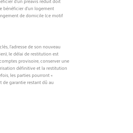
éficier d’un préavis réduit doit
 de bénéficier d’un logement
changement de domicile (ce motif
 clés, l’adresse de son nouveau
n), le délai de restitution est
s comptes provisoire, conserver une
ation définitive et la restitution
ois, les parties pourront «
t de garantie restant dû au