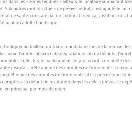
ois dans les « zones tendues » ailleurs, le locataire souhaitant bén
. Aux autres motifs actuels de préavis réduit, il est ajouté le fait
l’état de santé, constaté par un certificat médical, justifiant un 
l’allocation adulte h
andicapé.
on d’indiquer au bailleur ou à son m
andataire, lors de la remise des
des lieux d’entrée (absence de dégradations ou de défauts d’entretie
immeubles collectifs, le bailleur peut, en procédant à un arrêté de
 jusqu’à l’arrêté annuel des comptes de l’immeuble ; la régularis
on définitive des comptes de l’immeuble ; il est précisé que, toutef
ptes » ; à défaut de restitution dans les délais prévus, le dépô
 en principal par mois de retard.