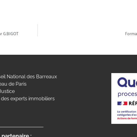
par G.BIGOT
Format
eil National des Barreaux
eau de Paris
Justice
 des experts immobiliers
 partenaire :