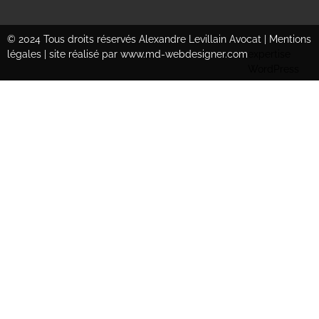
© 2024 Tous droits réservés Alexandre Levillain Avocat |
Mentions
légales
|
site réalisé par www.md-webdesigner.com
expertise
WordPress