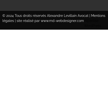
© 2024 Tous droits réservés Alexandre Levillain Avocat |
Mentions
légales
|
site réalisé par www.md-webdesigner.com
expertise
WordPress