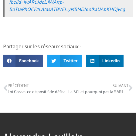
fbclid=IwAR0Jdcl_IWArrp-
BoT1aPhOCF2LAtasATBVEJ_yMBMDJ6oIkaUAbKHQjvcg
Partager sur les réseaux sociaux :
Facebook
Twitter
LinkedIn
PRÉCÉDENT
SUIVANT
Loi Cosse : ce dispositif de défiscalisation immobilière que vous ne connaissez pas encore…
La SCI et pourquoi pas la SARL ou la SAS pour un investissement immobilier locatif ?
Alexandre Levillain