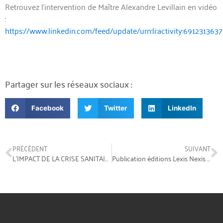
Retrouvez l’intervention de Maître Alexandre Levillain en vidéo
:
https://www.linkedin.com/feed/update/urn:li:activity:691231363
Partager sur les réseaux sociaux :
Facebook
Twitter
LinkedIn
PRÉCÉDENT
SUIVANT
L’IMPACT DE LA CRISE SANITAIRE COVID-19 SUR LES BAUX COMMERCIAUX
Publication éditions Lexis Nexis n°10 d’octobre 2023